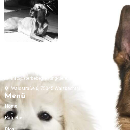
Mit Liebe und Dankbarkeit an deiner Seite –
gemeinsam für die letzte Reise deines Hundes.
Kontakt
01523 - 374 99 24
info@sterbebegleitung-tiere.de
Waldstraße 6, 75045 Walzbachtal
Menü
Home
Ratgeber
Blog