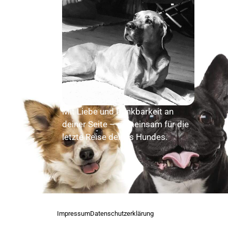
inf
Wal
Wa
Mit Liebe und Dankbarkeit an
deiner Seite – gemeinsam für die
letzte Reise deines Hundes.
Impressum
Datenschutzerklärung