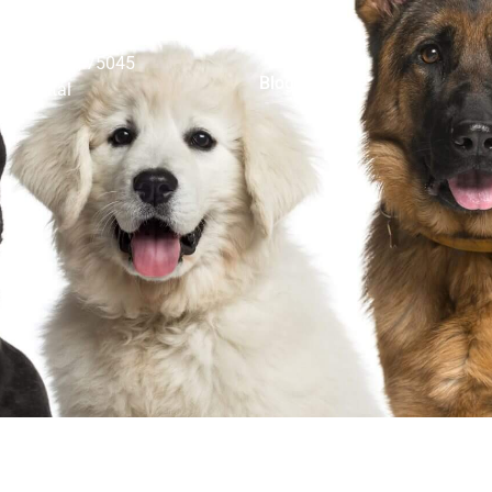
o@sterbebegleitung-tiere.de
Ratgeber
dstraße 6, 75045
Blog
lzbachtal