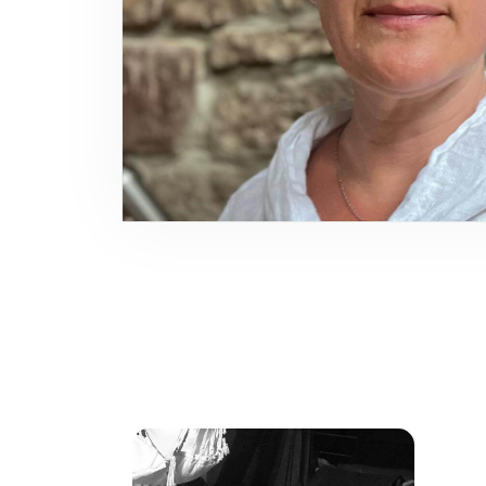
Kon
015