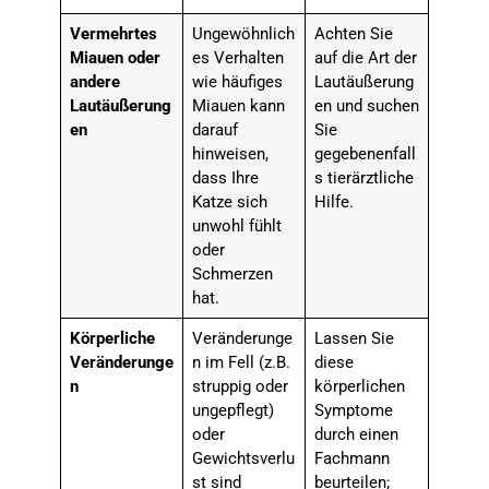
Vermehrtes
Ungewöhnlich
Achten Sie
Miauen oder
es Verhalten
auf die Art der
andere
wie häufiges
Lautäußerung
Lautäußerung
Miauen kann
en und suchen
en
darauf
Sie
hinweisen,
gegebenenfall
dass Ihre
s tierärztliche
Katze sich
Hilfe.
unwohl fühlt
oder
Schmerzen
hat.
Körperliche
Veränderunge
Lassen Sie
Veränderunge
n im Fell (z.B.
diese
n
struppig oder
körperlichen
ungepflegt)
Symptome
oder
durch einen
Gewichtsverlu
Fachmann
st sind
beurteilen;