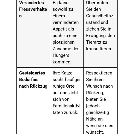
Verändertes
Es kann
Überprüfen
Fressverhalte
sowohl zu
Sie den
n
einem
Gesundheitsz
verminderten
ustand und
Appetit als
ziehen Sie in
auch zu einer
Erwägung, den
plötzlichen
Tierarzt zu
Zunahme des
konsultieren.
Hungers
kommen.
Gesteigertes
Ihre Katze
Respektieren
Bedürfnis
sucht häufiger
Sie ihren
nach Rückzug
ruhige Orte
Wunsch nach
auf und zieht
Rückzug,
sich von
bieten Sie
Familienaktivi
jedoch
täten zurück.
gleichzeitig
Nähe an,
wenn sie dies
wünscht.