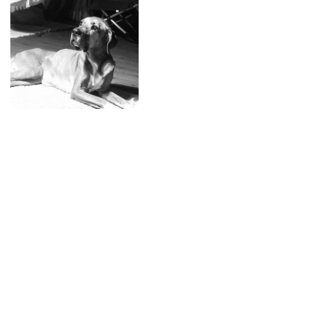
Mit Liebe und Dankbarkeit an deiner Seite –
gemeinsam für die letzte Reise deines Hundes.
Kontakt
01523 - 374 99 24
info@sterbebegleitung-tiere.de
Waldstraße 6, 75045 Walzbachtal
Menü
Home
Ratgeber